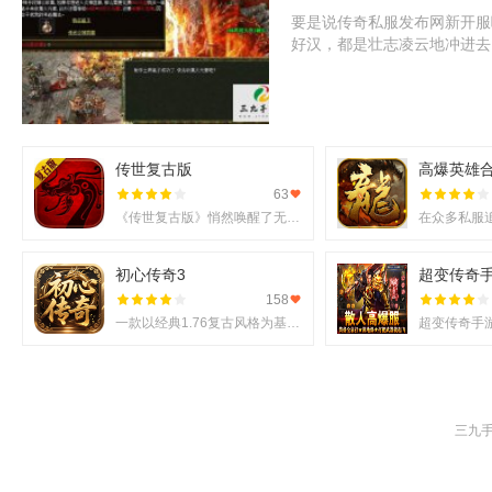
要是说传奇私服发布网新开服
好汉，都是壮志凌云地冲进去
传世复古版
高爆英雄
63
《传世复古版》悄然唤醒了无数老玩家的热血记忆，它不仅还原了那份熟悉的战斗激情，更在移动端上实现了诸多
初心传奇3
超变传奇
158
一款以经典1.76复古风格为基调的《初心传奇3》悄然进入玩家视野。它不仅仅是对过往记忆的简单复刻，更是在
三九