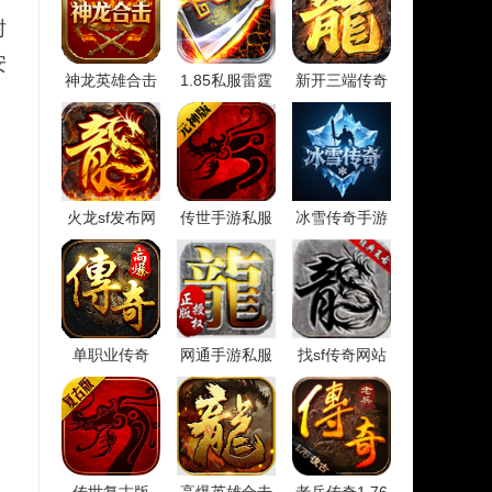
封
安
神龙英雄合击
1.85私服雷霆
新开三端传奇
火龙sf发布网
传世手游私服
冰雪传奇手游
单职业传奇
网通手游私服
找sf传奇网站