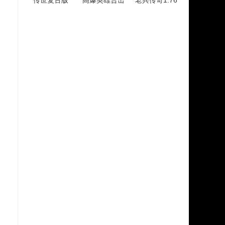
传世复古版
高爆英雄合击
老兵传奇1.76