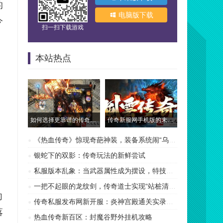
的
电脑版下载
今
扫一扫下载游戏
本站热点
如何选择更靠谱的传奇发布网站
传奇新服网手机版的未来展望
《热血传奇》惊现奇葩神装，装备系统闹“乌龙”？
银蛇下的双影：传奇玩法的新鲜尝试
私服版本乱象：当武器属性成为摆设，特技才是传奇的
一把不起眼的龙纹剑，传奇道士实现“站桩清图”自由
向
传奇私服发布网新开服：炎神宫殿通关实录，让你告别
落
热血传奇新百区：封魔谷野外挂机攻略