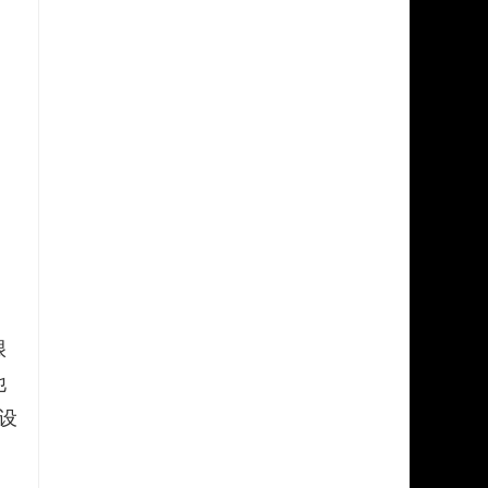
很
他
设