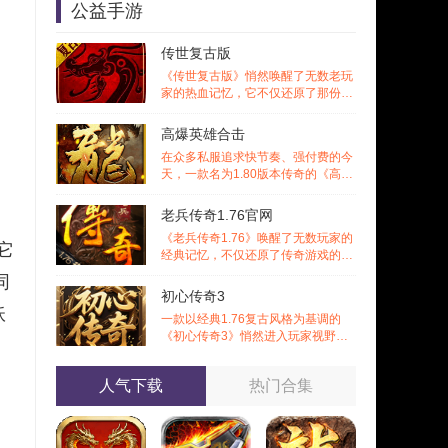
公益手游
传世复古版
《传世复古版》悄然唤醒了无数老玩
家的热血记忆，它不仅还原了那份熟
悉的战斗激情，更在移动端上实现了
诸多
高爆英雄合击
在众多私服追求快节奏、强付费的今
天，一款名为1.80版本传奇的《高爆
英雄合击》作品却选择回归初心，以
经典
老兵传奇1.76官网
《老兵传奇1.76》唤醒了无数玩家的
它
经典记忆，不仅还原了传奇游戏的黄
金时代风貌，更通过丰富的特色内容
同
与多
初心传奇3
妖
一款以经典1.76复古风格为基调的
《初心传奇3》悄然进入玩家视野。
它不仅仅是对过往记忆的简单复刻，
更是在
人气下载
热门合集