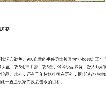
战并存
洞穴逊色。900血量的半兽勇士被誉为“小boss之王”，
4头盔、攻5死神手套、攻5金手镯等极品装备，散人玩家
世珍品。此外，还有千年树妖徘徊在野外，据传说这些树
因此一直是玩家们反复击杀的目标。