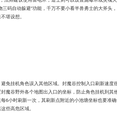
面，法师建议使用雷电术，道士则可以设置施毒术或灵魂火
物三码自动躲避”功能，千万不要小看半兽勇士的大斧头，
果不堪设想。
，避免挂机角色误入其他区域。封魔谷控制入口刷新速度
置封魔谷野外各个地图出入口的坐标，防止角色挂机到其
妖每6小时刷新一次，其刷新点附近的小池塘坐标也要准确
离这些高危区域。