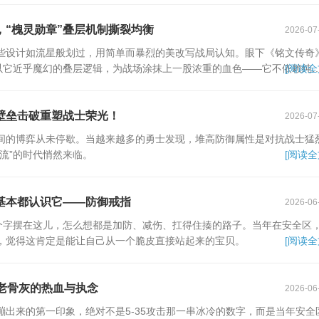
“槐灵勋章”叠层机制撕裂均衡
2026-07
些设计如流星般划过，用简单而暴烈的美改写战局认知。眼下《铭文传奇
正以它近乎魔幻的叠层逻辑，为战场涂抹上一股浓重的血色——它不依赖纯
[阅读全
壁垒击破重塑战士荣光！
2026-07
间的博弈从未停歇。当越来越多的勇士发现，堆高防御属性是对抗战士猛
流”的时代悄然来临。
[阅读全
基本都认识它——防御戒指
2026-06
两个字摆在这儿，怎么想都是加防、减伤、扛得住揍的路子。当年在安全区
，觉得这肯定是能让自己从一个脆皮直接站起来的宝贝。
[阅读全
老骨灰的热血与执念
2026-06
出来的第一印象，绝对不是5-35攻击那一串冰冷的数字，而是当年安全