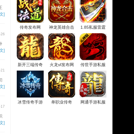
正
文]
传奇发布网
神龙英雄合击
1.85私服雷霆
-26
种
文]
新开三端传奇
火龙sf发布网
传世手游私服
-21
初
文]
冰雪传奇手游
单职业传奇
网通手游私服
-17
织
震
文]