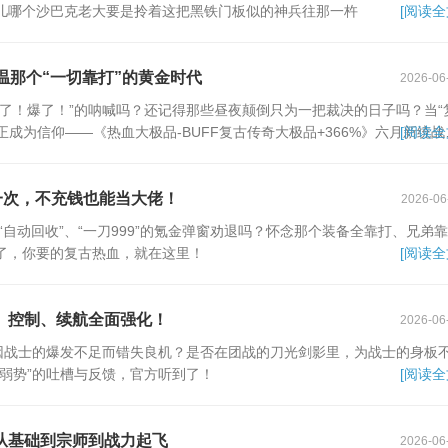
儿哪个沙巴克老大要是拎着这把黑铁门板似的神兵往那一杵
[阅读全
重温那个“一切靠打”的黄金时代
2026-06
了！爆了！”的呐喊吗？还记得那些昼夜颠倒只为一把裁决的日子吗？当“
正成为信仰——《热血大极品-BUFF复古传奇大极品+366%》六月新统战
[阅读全
一次，不充钱也能当大佬！
2026-06
、“自动回收”、“一刀999”的氪金弹窗劝退吗？怀念那个装备全靠打、兄弟
了，你要的复古热血，就在这里！
[阅读全
、控制、续航全面强化！
2026-06
，因战士的爆发不足而错失良机？是否在团战的刀光剑影里，为战士的身板
弱势”的吐槽与反馈，官方听到了！
[阅读全
从基础到宗师到战力起飞
2026-06