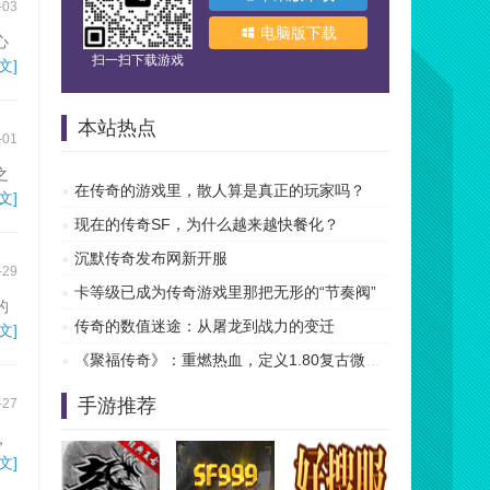
-03
电脑版下载
心
扫一扫下载游戏
文]
本站热点
-01
之
在传奇的游戏里，散人算是真正的玩家吗？
不
文]
现在的传奇SF，为什么越来越快餐化？
沉默传奇发布网新开服
-29
卡等级已成为传奇游戏里那把无形的“节奏阀”
的
传奇的数值迷途：从屠龙到战力的变迁
文]
《聚福传奇》：重燃热血，定义1.80复古微变新纪元
手游推荐
-27
，
文]