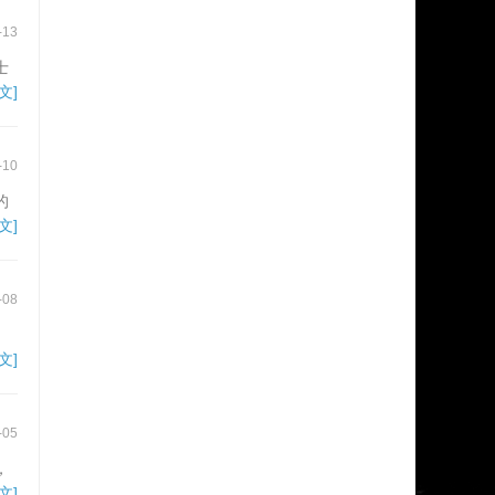
-13
士
文]
-10
的
文]
-08
文]
-05
，
文]