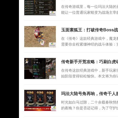
在传奇游戏里，每一位玛法大陆的
能让一位普通玩家蜕变为战场主宰
玉面素狐王：打破传奇Boss战
在《传奇》这款经典游戏中，魔龙教
需要你全程紧绷神经的战斗体验：
传奇新手开荒攻略：巧刷白虎
在传奇这款经典游戏中，新手玩家
始阶段变得轻松愉快。本文将为你
玛法大陆号角再响，传奇千人
时光如白马过隙，二十余载春秋悄
的夜晚？你是否还记得，为了守护
撼？