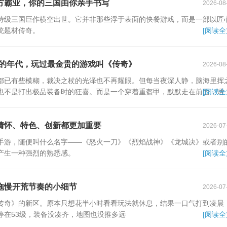
方霸业，你的三国由你亲手书写
2026-08
诗级三国巨作横空出世。它并非那些浮于表面的快餐游戏，而是一部以匠
统题材传奇。
[阅读全
陋的年代，玩过最金贵的游戏叫《传奇》
2026-08
都已有些模糊，裁决之杖的光泽也不再耀眼。但每当夜深人静，脑海里挥
也不是打出极品装备时的狂喜。而是一个穿着重盔甲，默默走在前面，话
[阅读全
情怀、特色、创新都更加重要
2026-07
手游，随便叫什么名字——《怒火一刀》《烈焰战神》《龙城决》或者别
产生一种强烈的熟悉感。
[阅读全
拖慢开荒节奏的小细节
2026-07
传奇》的新区。原本只想花半小时看看玩法就休息，结果一口气打到凌晨
停在53级，装备没凑齐，地图也没推多远
[阅读全