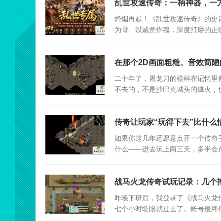
乱世攻速传奇：一柄神器，一
烽烟再起！《乱世攻速传奇》的史
为骨、以诚意作魂，深度打磨的正
在那个2D画面粗糙、音效简
二十年了，屠龙刀的模样在记忆里
不去的，不是沙巴克城头的烽火，
多的背影。
传奇让玩家“玩得下去”比什么
如果你这几年还愿意点开一个传奇
什么——进去玩上两三天，多半会
战马火龙传奇试玩记录：几个
昨晚下班后，我登录了《战马火龙
七个小时眨眼就过去了。帐号最终