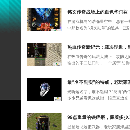
铭文传奇战场上的血色华尔兹，
在游戏机制的浩瀚星空中，总有一
中那枚名为“槐灵勋章”的道具，
的数值堆砌
热血传奇新纪元：裁决现世，
在热血传奇的玛法大陆上，攻防之
输出的不二法门时，一个属于“防御
最“名不副实”的特戒，老玩家
光听这名字，谁不迷糊？“防御”
多少兄弟看见这戒指，眼里直放光
99点重量的铁疙瘩，藏着多少
提起屠龙这把武器，老玩家脑海里蹦