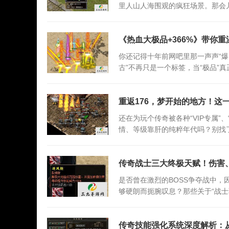
里人山人海围观的疯狂场景。那会
《热血大极品+366%》带你
你还记得十年前网吧里那一声声“爆
古”不再只是一个标签，当“极品”真
式敲响战鼓
重返176，梦开始的地方！这
还在为玩个传奇被各种“VIP专属”
情、等级靠肝的纯粹年代吗？别找
传奇战士三大终极天赋！伤害
是否曾在激烈的BOSS争夺战中
够硬朗而扼腕叹息？那些关于“战士
传奇技能强化系统深度解析：