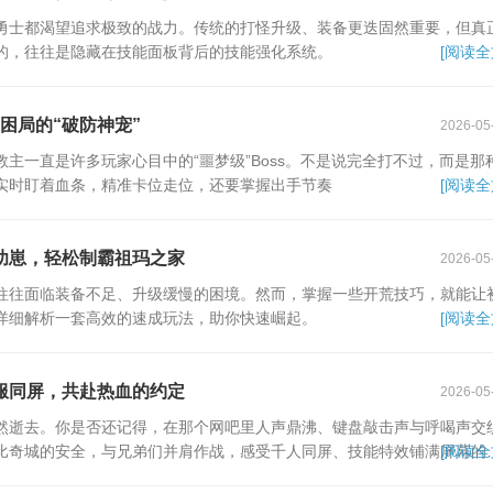
勇士都渴望追求极致的战力。传统的打怪升级、装备更迭固然重要，但真
的，往往是隐藏在技能面板背后的技能强化系统。
[阅读全
困局的“破防神宠”
2026-05
主一直是许多玩家心目中的“噩梦级”Boss。不是说完全打不过，而是那
实时盯着血条，精准卡位走位，还要掌握出手节奏
[阅读全
幼崽，轻松制霸祖玛之家
2026-05
往往面临装备不足、升级缓慢的困境。然而，掌握一些开荒技巧，就能让
详细解析一套高效的速成玩法，助你快速崛起。
[阅读全
服同屏，共赴热血的约定
2026-05
然逝去。你是否还记得，在那个网吧里人声鼎沸、键盘敲击声与呼喝声交
比奇城的安全，与兄弟们并肩作战，感受千人同屏、技能特效铺满屏幕的
[阅读全