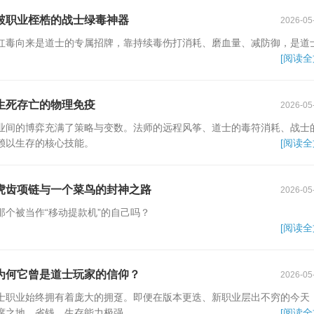
破职业桎梏的战士绿毒神器
2026-05
红毒向来是道士的专属招牌，靠持续毒伤打消耗、磨血量、减防御，是道
[阅读全
生死存亡的物理免疫
2026-05
业间的博弈充满了策略与变数。法师的远程风筝、道士的毒符消耗、战士
赖以生存的核心技能。
[阅读全
虎齿项链与一个菜鸟的封神之路
2026-05
个被当作“移动提款机”的自己吗？
[阅读全
为何它曾是道士玩家的信仰？
2026-05
士职业始终拥有着庞大的拥趸。即便在版本更迭、新职业层出不穷的今天
席之地。省钱、生存能力极强
[阅读全