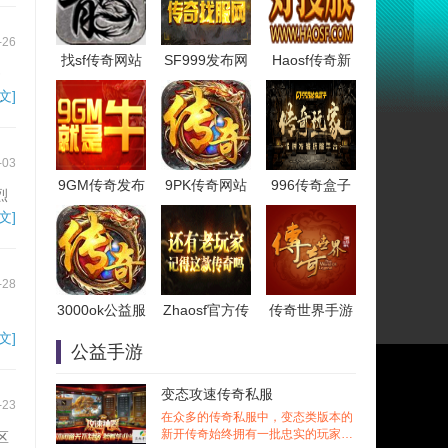
-26
找sf传奇网站
SF999发布网
Haosf传奇新
》
粹
文]
-03
9GM传奇发布
9PK传奇网站
996传奇盒子
烈
文]
-28
3000ok公益服
Zhaosf官方传
传奇世界手游
，
文]
公益手游
变态攻速传奇私服
-23
在众多的传奇私服中，变态类版本的
新开传奇始终拥有一批忠实的玩家。
区