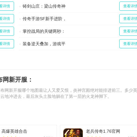
铸剑山庄：梁山传奇神
看详情
查看详
传奇手游SF新手进阶，
看详情
查看详
掌控战局的关键两秒：
看详情
查看详
装备逆天叠加，游戏平
看详情
查看详
布网新开服：
发布网新开服哪个地图最让人又爱又恨，炎神宫殿绝对能排进前三。多少
凌云地冲进去，最后灰头土脸地躺在了第一层的火龙神脚下。
高爆英雄合击
老兵传奇1.76官网