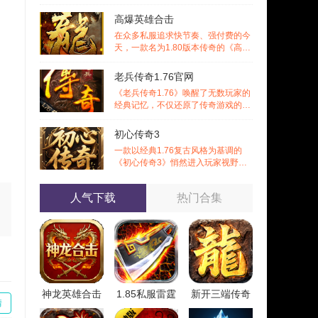
悉的战斗激情，更在移动端上实现了
诸多
高爆英雄合击
在众多私服追求快节奏、强付费的今
天，一款名为1.80版本传奇的《高爆
英雄合击》作品却选择回归初心，以
经典
老兵传奇1.76官网
《老兵传奇1.76》唤醒了无数玩家的
经典记忆，不仅还原了传奇游戏的黄
金时代风貌，更通过丰富的特色内容
与多
初心传奇3
一款以经典1.76复古风格为基调的
《初心传奇3》悄然进入玩家视野。
它不仅仅是对过往记忆的简单复刻，
更是在
人气下载
热门合集
神龙英雄合击
1.85私服雷霆
新开三端传奇
情