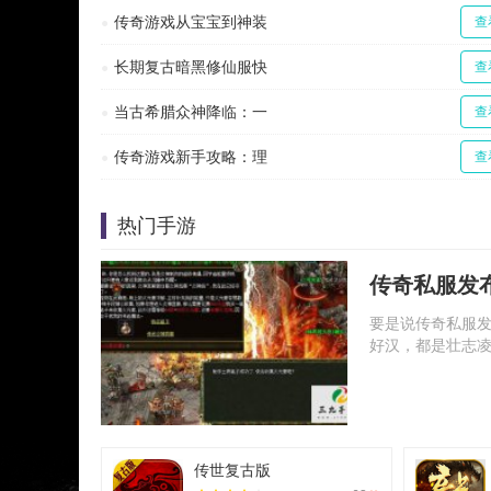
传奇游戏从宝宝到神装
查
长期复古暗黑修仙服快
查
当古希腊众神降临：一
查
传奇游戏新手攻略：理
查
热门手游
传奇私服发
要是说传奇私服
好汉，都是壮志
传世复古版