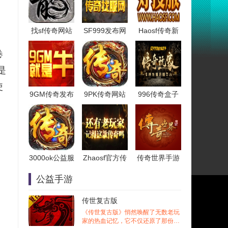
找sf传奇网站
SF999发布网
Haosf传奇新
卷
是
使
9GM传奇发布
9PK传奇网站
996传奇盒子
，
3000ok公益服
Zhaosf官方传
传奇世界手游
公益手游
传世复古版
《传世复古版》悄然唤醒了无数老玩
家的热血记忆，它不仅还原了那份熟