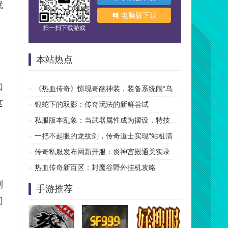
就
电脑版下载
扫一扫下载游戏
本站热点
如
《热血传奇》惊现奇葩神装，装备系统闹“乌龙”？
这
银蛇下的双影：传奇玩法的新鲜尝试
私服版本乱象：当武器属性成为摆设，特技才是传奇的
一把不起眼的龙纹剑，传奇道士实现“站桩清图”自由
传奇私服发布网新开服：炎神宫殿通关实录，让你告别
热血传奇新百区：封魔谷野外挂机攻略
到
手游推荐
们