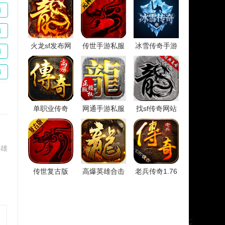
情
情
火龙sf发布网
传世手游私服
冰雪传奇手游
情
情
单职业传奇
网通手游私服
找sf传奇网站
英雄
传世复古版
高爆英雄合击
老兵传奇1.76