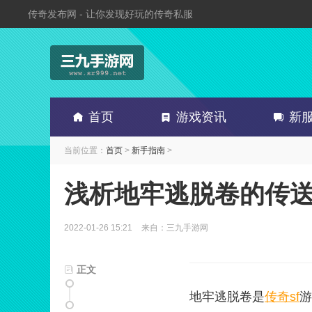
传奇发布网 - 让你发现好玩的传奇私服
首页
游戏资讯
新
当前位置：
首页
>
新手指南
>
浅析地牢逃脱卷的传
2022-01-26 15:21
来自：三九手游网
正文
地牢逃脱卷是
传奇sf
游