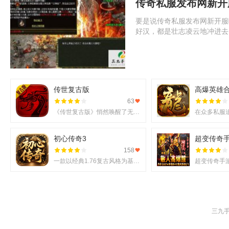
传奇私服发布网新开
要是说传奇私服发布网新开服
好汉，都是壮志凌云地冲进去
传世复古版
高爆英雄
63
《传世复古版》悄然唤醒了无数老玩家的热血记忆，它不仅还原了那份熟悉的战斗激情，更在移动端上实现了诸多
初心传奇3
超变传奇
158
一款以经典1.76复古风格为基调的《初心传奇3》悄然进入玩家视野。它不仅仅是对过往记忆的简单复刻，更是在
三九