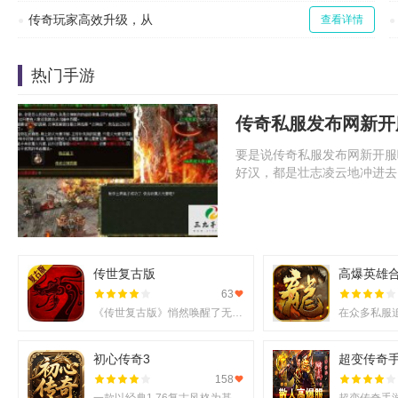
传奇玩家高效升级，从
查看详情
热门手游
传奇私服发布网新开
要是说传奇私服发布网新开服
好汉，都是壮志凌云地冲进去
传世复古版
高爆英雄
63
《传世复古版》悄然唤醒了无数老玩家的热血记忆，它不仅还原了那份熟悉的战斗激情，更在移动端上实现了诸多
初心传奇3
超变传奇
158
一款以经典1.76复古风格为基调的《初心传奇3》悄然进入玩家视野。它不仅仅是对过往记忆的简单复刻，更是在