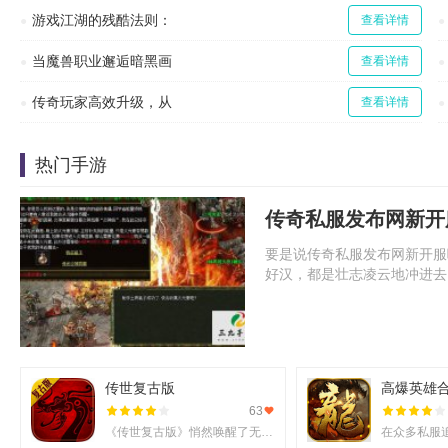
游戏江湖的残酷法则：
查看详情
当魔兽职业邂逅暗黑画
查看详情
传奇玩家高效升级，从
查看详情
热门手游
传奇私服发布网新开
要是说传奇私服发布网新开服
好汉，都是壮志凌云地冲进去
传世复古版
高爆英雄
63
《传世复古版》悄然唤醒了无数老玩家的热血记忆，它不仅还原了那份熟悉的战斗激情，更在移动端上实现了诸多