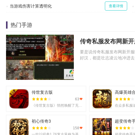
当游戏伤害计算透明化
查看详情
热门手游
传奇私服发布网新开
要是说传奇私服发布网新开服
好汉，都是壮志凌云地冲进去
传世复古版
高爆英雄
63
《传世复古版》悄然唤醒了无数老玩家的热血记忆，它不仅还原了那份熟悉的战斗激情，更在移动端上实现了诸多
初心传奇3
超变传奇
158
一款以经典1.76复古风格为基调的《初心传奇3》悄然进入玩家视野。它不仅仅是对过往记忆的简单复刻，更是在