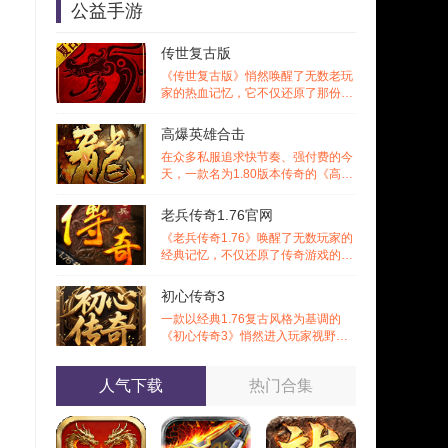
公益手游
传世复古版
《传世复古版》悄然唤醒了无数老玩
家的热血记忆，它不仅还原了那份熟
悉的战斗激情，更在移动端上实现了
诸多
高爆英雄合击
在众多私服追求快节奏、强付费的今
天，一款名为1.80版本传奇的《高爆
英雄合击》作品却选择回归初心，以
经典
老兵传奇1.76官网
《老兵传奇1.76》唤醒了无数玩家的
经典记忆，不仅还原了传奇游戏的黄
金时代风貌，更通过丰富的特色内容
与多
初心传奇3
一款以经典1.76复古风格为基调的
《初心传奇3》悄然进入玩家视野。
它不仅仅是对过往记忆的简单复刻，
更是在
人气下载
热门合集