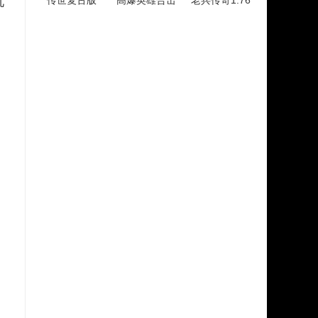
玩
传世复古版
高爆英雄合击
老兵传奇1.76