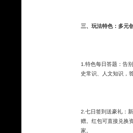
三、玩法特色：多元创
1.特色每日答题：告
史常识、人文知识，答
2.七日签到送豪礼：
赠。红包可直接兑换
家。​