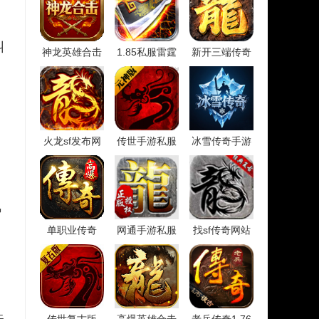
纠
神龙英雄合击
1.85私服雷霆
新开三端传奇
火龙sf发布网
传世手游私服
冰雪传奇手游
氪
单职业传奇
网通手游私服
找sf传奇网站