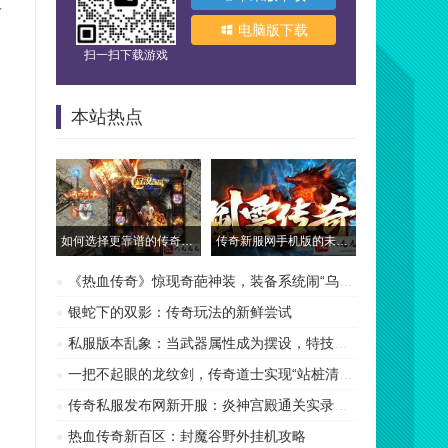
步
电脑版下载
扫一扫下载游戏
本站热点
如何选择更靠谱的传奇发布网站
传奇新服网手机版的未来展望
《热血传奇》惊现奇葩神装，装备系统闹“乌龙”？
银蛇下的双影：传奇玩法的新鲜尝试
私服版本乱象：当武器属性成为摆设，特技才是传奇的
一把不起眼的龙纹剑，传奇道士实现“站桩清图”自由
传奇私服发布网新开服：炎神宫殿通关实录，让你告别
热血传奇新百区：封魔谷野外挂机攻略