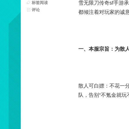
雪无限刀传奇sf手游
标签阅读
评论
都倾注着对玩家的诚
一、本服宗旨：为散人
散人可白嫖：不花一
队，告别“不氪金就玩不