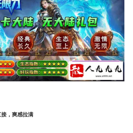
接，爽感拉满​