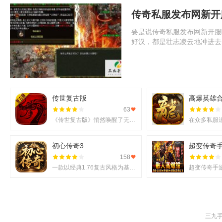
传奇私服发布网新开
要是说传奇私服发布网新开服
好汉，都是壮志凌云地冲进去
传世复古版
高爆英雄
63
《传世复古版》悄然唤醒了无数老玩家的热血记忆，它不仅还原了那份熟悉的战斗激情，更在移动端上实现了诸多
初心传奇3
超变传奇
158
一款以经典1.76复古风格为基调的《初心传奇3》悄然进入玩家视野。它不仅仅是对过往记忆的简单复刻，更是在
三九