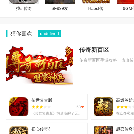
找sf传奇
SF999发
Haosf传
9GM
猜你喜欢
undefined
传奇新百区
传奇新百区手游攻略，热血传
传世复古版
高爆英雄
63
传奇私sf平台：版本种类丰富
《传世复古版》悄然唤醒了无数老玩家的热血记忆，它不仅还原了那份熟悉的战斗激情，更在移动端上实现了诸多
另一个重要特点就是其版本的多样性。平台上汇聚了众多不同类型的
初心传奇3
超变传奇