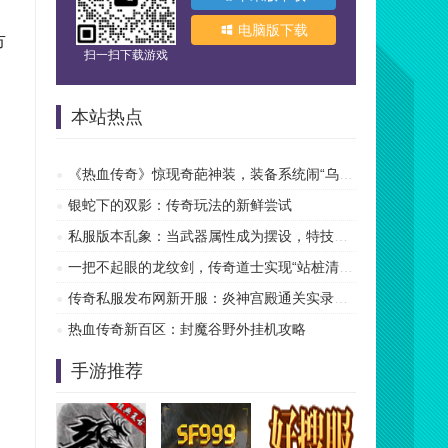
电脑版下载
市
扫一扫下载游戏
本站热点
《热血传奇》惊现奇葩神装，装备系统闹“乌龙”？
银蛇下的双影：传奇玩法的新鲜尝试
私服版本乱象：当武器属性成为摆设，特技才是传奇的
一把不起眼的龙纹剑，传奇道士实现“站桩清图”自由
传奇私服发布网新开服：炎神宫殿通关实录，让你告别
热血传奇新百区：封魔谷野外挂机攻略
手游推荐