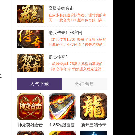
悉的战斗激情，更在移动端上实现了
诸多
高爆英雄合击
在众多私服追求快节奏、强付费的今
天，一款名为1.80版本传奇的《高爆
英雄合击》作品却选择回归初心，以
经典
老兵传奇1.76官网
《老兵传奇1.76》唤醒了无数玩家的
经典记忆，不仅还原了传奇游戏的黄
金时代风貌，更通过丰富的特色内容
与多
初心传奇3
一款以经典1.76复古风格为基调的
。
《初心传奇3》悄然进入玩家视野。
它不仅仅是对过往记忆的简单复刻，
之
更是在
人气下载
热门合集
神龙英雄合击
1.85私服雷霆
新开三端传奇