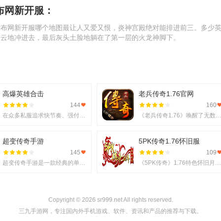
布网新开服：
发布网新开服哪个地图最让人又爱又恨，炎神宫殿绝对能排进前三。多少
凌云地冲进去，最后灰头土脸地躺在了第一层的火龙神脚下。
高爆英雄合击
老兵传奇1.76官网
144
160
在众多私服追求快节奏、强付费的今天，一款名为1.80版本传奇的《高爆英雄合击》作品却选择回归初心，以经典
《老兵传奇1.76》唤醒了无数玩家的经典记忆，不仅还原了传奇游戏的黄金时代风貌，更通过丰富的特
超变传奇手游
5PK传奇1.76怀旧服
145
109
超变传奇手游是一款经典的单职业传奇游戏，让玩家重温最纯正的传奇玩法。上线65535级，自动拾取回收，刀刀
《5PK传奇》1.76特色怀旧月卡版带着最纯粹的初心归来，这一次，不再是匆匆过客，而是真正回到梦开始的地方
Copyright © 2026 sr999.net All rights reserved.
三九手游网，专注国内外手机游戏、软件、资讯和产品的推荐与下载。