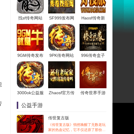
找sf传奇网站
SF999发布网
Haosf传奇新
9GM传奇发布
9PK传奇网站
996传奇盒子
能
3000ok公益服
Zhaosf官方传
传奇世界手游
劳
公益手游
传世复古版
《传世复古版》悄然唤醒了无数老玩
家的热血记忆，它不仅还原了那份熟