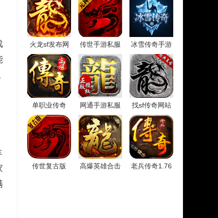
戏
火龙sf发布网
传世手游私服
冰雪传奇手游
能
互
单职业传奇
网通手游私服
找sf传奇网站
丰
传世复古版
高爆英雄合击
老兵传奇1.76
家
满