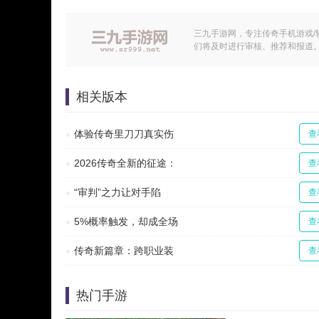
三九手游网，专注传奇手机游戏/
们将及时进行审核、推荐和报道
相关版本
体验传奇里刀刀真实伤
查
2026传奇全新的征途：
查
“审判”之力让对手陷
查
5%概率触发，却成全场
查
传奇新篇章：跨职业装
查
热门手游