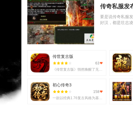
传奇私服发
要是说传奇私服
好汉，都是壮志
传世复古版
63
《传世复古版》悄然唤醒了无数老玩家的热血记忆，它不仅还原了那份熟悉的战斗激情，更在移动端上实现了诸多
初心传奇3
158
一款以经典1.76复古风格为基调的《初心传奇3》悄然进入玩家视野。它不仅仅是对过往记忆的简单复刻，更是在